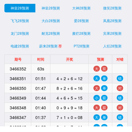
神皇28预测
神皇28预测
大神28预测
微笑28预测
飞飞28预测
大白28预测
爱28预测
凤凰28预测
龙门28预测
耐克28预测
糜烂28预测
宾果28预测
电建28预测
蔚来28预测
荐
PT28预测
人狂28预测
期号
时间
开奖
预测
对错
3466352
63s
大
双
3466351
01:51
4 + 2 + 6 = 12
大
单
错
3466350
01:47
8 + 2 + 6 = 16
大
单
对
3466349
01:44
4 + 6 + 5 = 15
小
双
错
3466348
01:40
0 + 9 + 9 = 18
大
双
对
3466347
01:37
7 + 1 + 0 = 08
大
单
错
3466346
01:33
3 + 1 + 7 = 11
大
双
错