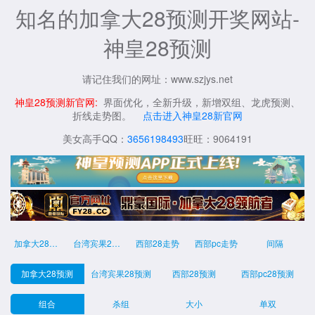
知名的加拿大28预测开奖网站-
神皇28预测
请记住我们的网址：www.szjys.net
神皇28预测新官网:
界面优化，全新升级，新增双组、龙虎预测、
折线走势图。
点击进入神皇28新官网
美女高手QQ：
3656198493
旺旺：9064191
加拿大28走势
台湾宾果28走势
西部28走势
西部pc走势
间隔
加拿大28预测
台湾宾果28预测
西部28预测
西部pc28预测
组合
杀组
大小
单双