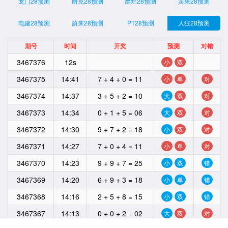
龙门28预测
耐克28预测
糜烂28预测
宾果28预测
电建28预测
蔚来28预测
PT28预测
人狂28预测
期号
时间
开奖
预测
对错
3467376
12s
小
双
3467375
14:41
7 + 4 + 0 = 11
小
单
对
3467374
14:37
3 + 5 + 2 = 10
大
双
对
3467373
14:34
0 + 1 + 5 = 06
大
双
对
3467372
14:30
9 + 7 + 2 = 18
小
双
对
3467371
14:27
7 + 0 + 4 = 11
小
单
对
3467370
14:23
9 + 9 + 7 = 25
小
双
错
3467369
14:20
6 + 9 + 3 = 18
小
单
错
3467368
14:16
2 + 5 + 8 = 15
小
双
错
3467367
14:13
0 + 0 + 2 = 02
大
双
对